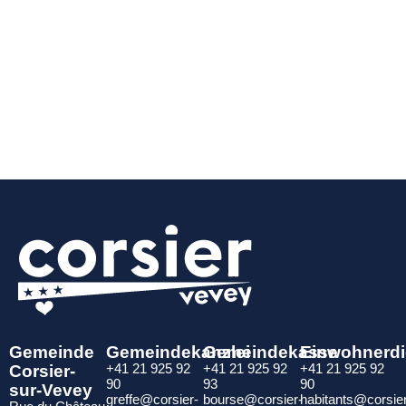
Gemeinde
Gemeindekanzlei
Gemeindekasse
Einwohnerdi
Corsier-
+41 21 925 92
+41 21 925 92
+41 21 925 92
90
93
90
sur-Vevey
greffe@corsier-
bourse@corsier-
habitants@corsie