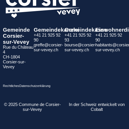
Gemeinde
Gemeindekanzlei
Gemeindekasse
Einwohnerdi
Corsier-
+41 21 925 92
+41 21 925 92
+41 21 925 92
90
93
90
sur-Vevey
greffe@corsier-
bourse@corsier-
habitants@corsie
Rue du Château
sur-vevey.ch
sur-vevey.ch
sur-vevey.ch
4
CH-1804
Corsier-sur-
Vevey
Rechtliches
Datenschutzerklärung
© 2025 Commune de Corsier-
In der Schweiz entwickelt von
sur-Vevey
Cobalt