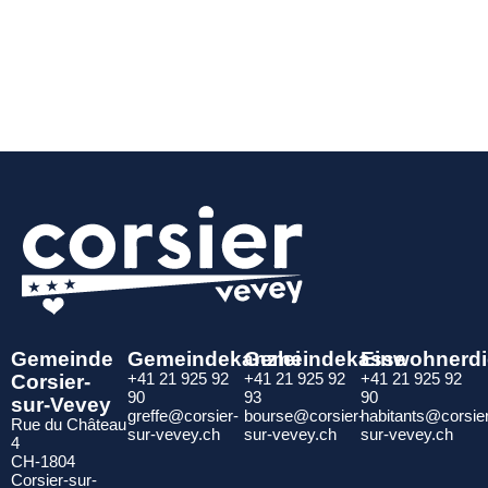
Gemeinde
Gemeindekanzlei
Gemeindekasse
Einwohnerdi
Corsier-
+41 21 925 92
+41 21 925 92
+41 21 925 92
90
93
90
sur-Vevey
greffe@corsier-
bourse@corsier-
habitants@corsie
Rue du Château
sur-vevey.ch
sur-vevey.ch
sur-vevey.ch
4
CH-1804
Corsier-sur-