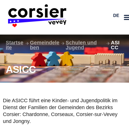
Zum
FR
Inhalt
DE
EN
springen
Startse
Gemeindele
Schulen und
ASI
ite
ben
Jugend
CC
ASICC
Die ASICC führt eine Kinder- und Jugendpolitik im
Dienst der Familien der Gemeinden des Bezirks
Corsier: Chardonne, Corseaux, Corsier-sur-Vevey
und Jongny.