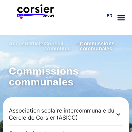
Aller
DE
au
FR
EN
contenu
Accueil
Officiel
Conseil
Commissions
communal
communales
Commissions
communales
Association scolaire intercommunale du
Cercle de Corsier (ASICC)