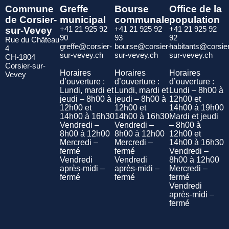
Commune
Greffe
Bourse
Office de la
de Corsier-
municipal
communale
population
sur-Vevey
+41 21 925 92
+41 21 925 92
+41 21 925 92
90
93
92
Rue du Château
greffe@corsier-
bourse@corsier-
habitants@corsie
4
sur-vevey.ch
sur-vevey.ch
sur-vevey.ch
CH-1804
Corsier-sur-
Horaires
Horaires
Horaires
Vevey
d’ouverture :
d’ouverture :
d’ouverture :
Lundi, mardi et
Lundi, mardi et
Lundi – 8h00 à
jeudi – 8h00 à
jeudi – 8h00 à
12h00 et
12h00 et
12h00 et
14h00 à 19h00
14h00 à 16h30
14h00 à 16h30
Mardi et jeudi
Vendredi –
Vendredi –
– 8h00 à
8h00 à 12h00
8h00 à 12h00
12h00 et
Mercredi –
Mercredi –
14h00 à 16h30
fermé
fermé
Vendredi –
Vendredi
Vendredi
8h00 à 12h00
après-midi –
après-midi –
Mercredi –
fermé
fermé
fermé
Vendredi
après-midi –
fermé