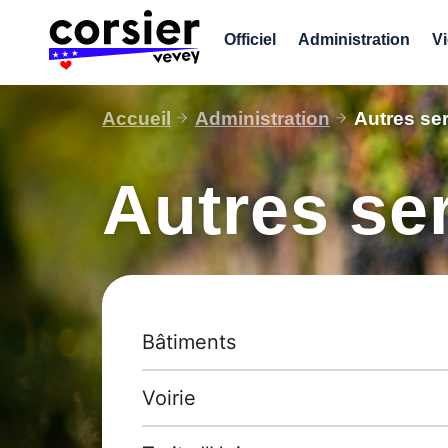
Aller
au
Officiel
Administration
Vi
contenu
Accueil
Administration
Autres s
Autres s
Bâtiments
Voirie