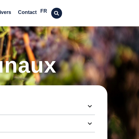
DE
FR
EN
ivers
Contact
unaux