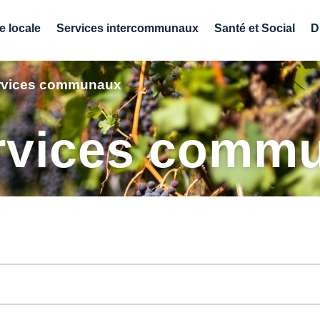
e locale
Services intercommunaux
Santé et Social
D
ervices communaux
ervices comm