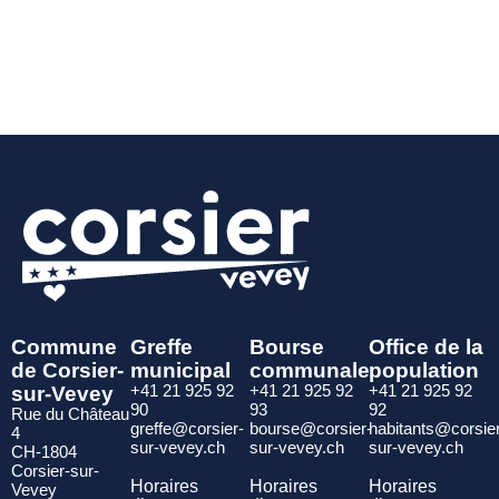
Commune
Greffe
Bourse
Office de la
de Corsier-
municipal
communale
population
sur-Vevey
+41 21 925 92
+41 21 925 92
+41 21 925 92
90
93
92
Rue du Château
greffe@corsier-
bourse@corsier-
habitants@corsie
4
sur-vevey.ch
sur-vevey.ch
sur-vevey.ch
CH-1804
Corsier-sur-
Horaires
Horaires
Horaires
Vevey