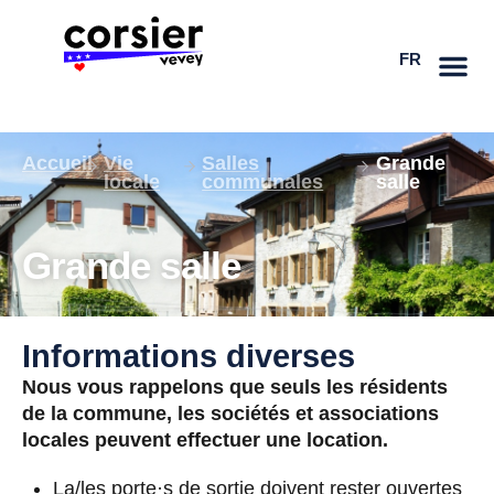
Aller
au
FR
contenu
Accueil
Vie
Salles
Grande
locale
communales
salle
Grande salle
Informations diverses
Nous vous rappelons que seuls les résidents
de la commune, les sociétés et associations
locales peuvent effectuer une location.
La/les porte·s de sortie doivent rester ouvertes