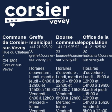
Commune
Greffe
Bourse
Office de la
de Corsier-
municipal
communale
population
sur-Vevey
+41 21 925 92
+41 21 925 92
+41 21 925 92
90
93
92
Rue du Château
greffe@corsier-
bourse@corsier-
habitants@corsie
4
sur-vevey.ch
sur-vevey.ch
sur-vevey.ch
CH-1804
Corsier-sur-
Horaires
Horaires
Horaires
Vevey
d’ouverture :
d’ouverture :
d’ouverture :
Lundi, mardi et
Lundi, mardi et
Lundi – 8h00 à
jeudi – 8h00 à
jeudi – 8h00 à
12h00 et
12h00 et
12h00 et
14h00 à 19h00
14h00 à 16h30
14h00 à 16h30
Mardi et jeudi
Vendredi –
Vendredi –
– 8h00 à
8h00 à 12h00
8h00 à 12h00
12h00 et
Mercredi –
Mercredi –
14h00 à 16h30
fermé
fermé
Vendredi –
Vendredi
Vendredi
8h00 à 12h00