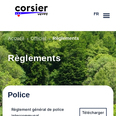
Aller
DE
au
FR
EN
contenu
Accueil
Officiel
Règlements
Règlements
Police
Règlement général de police
intercommunal