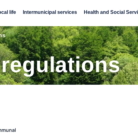
cal life
Intermunicipal services
Health and Social Serv
ns
 regulations
ommunal