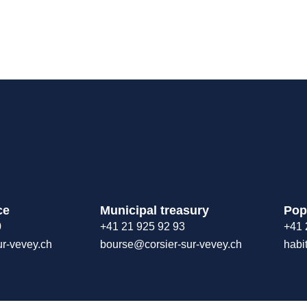
ce
Municipal treasury
Pop
0
+41 21 925 92 93
+41 
ur-vevey.ch
bourse@corsier-sur-vevey.ch
habi