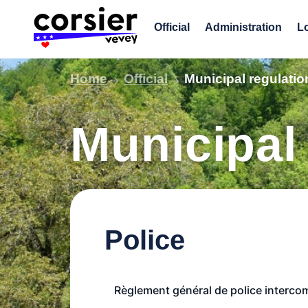
Skip
to
Official
Administration
Lo
content
Home
Official
Municipal regulatio
Municipal
Police
Règlement général de police interc