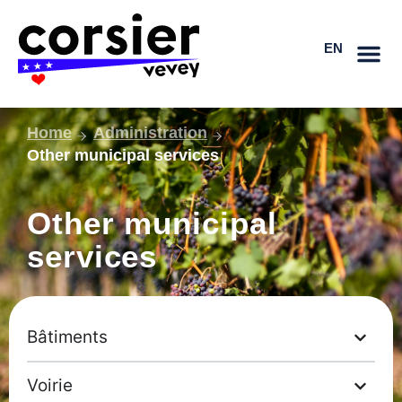
Skip
FR
to
EN
DE
content
Home
Administration
Other municipal services
Other municipal
services
Bâtiments
Voirie