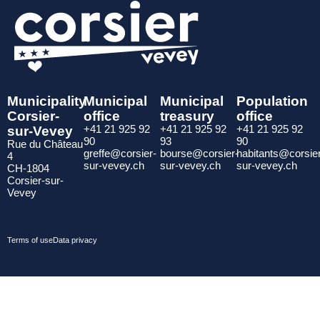
Municipality
Municipal
Municipal
Population
Corsier-
office
treasury
office
sur-Vevey
+41 21 925 92
+41 21 925 92
+41 21 925 92
90
93
90
Rue du Château
greffe@corsier-
bourse@corsier-
habitants@corsie
4
sur-vevey.ch
sur-vevey.ch
sur-vevey.ch
CH-1804
Corsier-sur-
Vevey
Terms of use
Data privacy
© 2025 Commune de Corsier-
Developed in Switzerland by
sur-Vevey
Cobalt