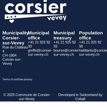
Municipality
Municipal
Municipal
Population
Corsier-
office
treasury
office
sur-Vevey
+41 21 925 92
+41 21 925 92
+41 21 925 92
90
93
90
Rue du Château
greffe@corsier-
bourse@corsier-
habitants@corsie
4
sur-vevey.ch
sur-vevey.ch
sur-vevey.ch
CH-1804
Corsier-sur-
Vevey
Terms of use
Data privacy
© 2025 Commune de Corsier-
Developed in Switzerland by
sur-Vevey
Cobalt