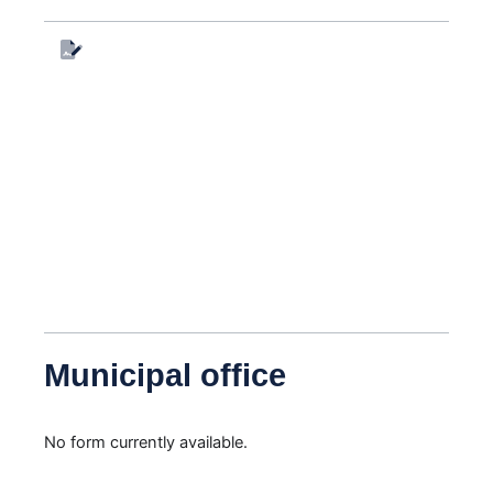
For
de 
Municipal office
No form currently available.