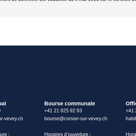
pal
Bourse communale
Offi
0
+41 21 925 92 93
+41 
ur-vevey.ch
bourse@corsier-sur-vevey.ch
habi
ure :
Horaires d’ouverture :
Hora