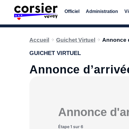
Aller
au
Officiel
Administration
Vi
contenu
Accueil
Guichet Virtuel
Annonce d
GUICHET VIRTUEL
Annonce d’arrivé
Annonce d'ar
Étape
1
sur
6