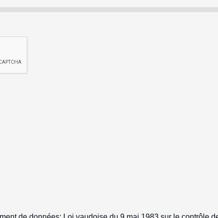
trement de données: Loi vaudoise du 9 mai 1983 sur le contrôle 