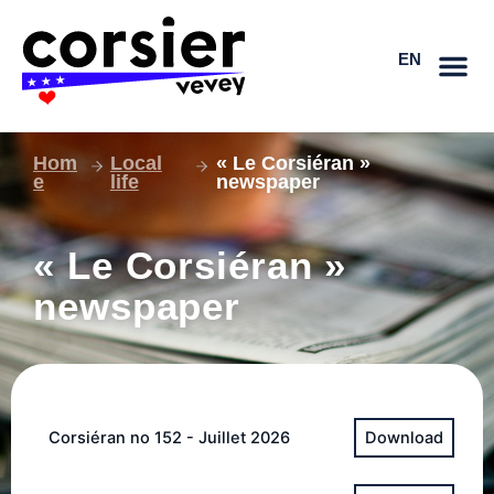
Skip
FR
to
EN
DE
content
Hom
Local
« Le Corsiéran »
e
life
newspaper
« Le Corsiéran »
newspaper
Corsiéran no 152 - Juillet 2026