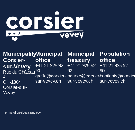
Municipality
Municipal
Municipal
Population
Corsier-
office
treasury
office
sur-Vevey
+41 21 925 92
+41 21 925 92
+41 21 925 92
90
93
90
Rue du Château
greffe@corsier-
bourse@corsier-
habitants@corsie
4
sur-vevey.ch
sur-vevey.ch
sur-vevey.ch
CH-1804
Corsier-sur-
Vevey
Terms of use
Data privacy
© 2025 Commune de Corsier-
Developed in Switzerland by